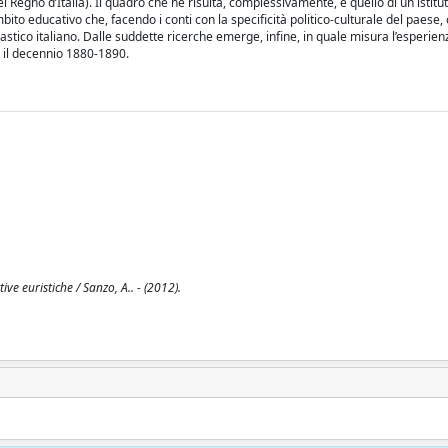
l Regno d’Italia). Il quadro che ne risulta, complessivamente, è quello di un istit
bito educativo che, facendo i conti con la specificità politico-culturale del paese,
ico italiano. Dalle suddette ricerche emerge, infine, in quale misura l’esperie
e il decennio 1880-1890.
e euristiche / Sanzo, A.. - (2012).