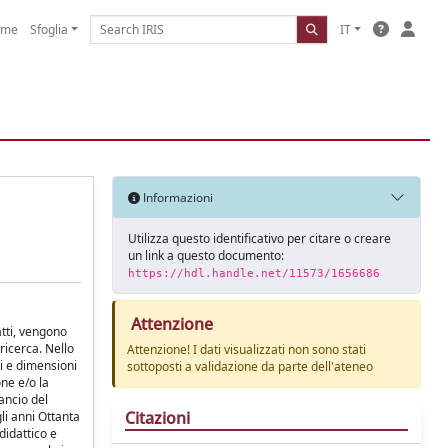
ome
Sfoglia
IT
Informazioni
Utilizza questo identificativo per citare o creare
un link a questo documento:
https://hdl.handle.net/11573/1656686
Attenzione
atti, vengono
 ricerca. Nello
Attenzione! I dati visualizzati non sono stati
ti e dimensioni
sottoposti a validazione da parte dell'ateneo
ne e/o la
lancio del
Citazioni
li anni Ottanta
didattico e