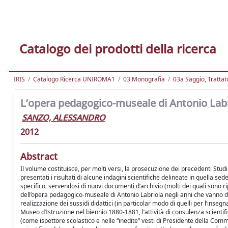
Catalogo dei prodotti della ricerca
IRIS
Catalogo Ricerca UNIROMA1
03 Monografia
03a Saggio, Trattato
L’opera pedagogico-museale di Antonio Labri
SANZO, ALESSANDRO
2012
Abstract
Il volume costituisce, per molti versi, la prosecuzione dei precedenti Studi
presentati i risultati di alcune indagini scientifiche delineate in quella se
specifico, servendosi di nuovi documenti d’archivio (molti dei quali sono 
dell’opera pedagogico-museale di Antonio Labriola negli anni che vanno da
realizzazione dei sussidi didattici (in particolar modo di quelli per l’insegn
Museo d’Istruzione nel biennio 1880-1881, l’attività di consulenza scientif
(come ispettore scolastico e nelle “inedite” vesti di Presidente della Comm