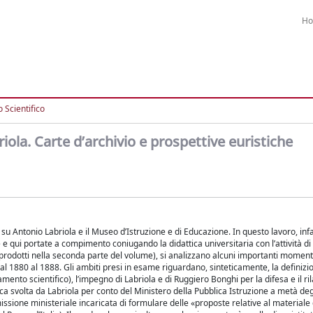
H
 Scientifico
ola. Carte d’archivio e prospettive euristiche
 su Antonio Labriola e il Museo d’Istruzione e di Educazione. In questo lavoro, inf
de e qui portate a compimento coniugando la didattica universitaria con l’attività di
riprodotti nella seconda parte del volume), si analizzano alcuni importanti momen
l 1880 al 1888. Gli ambiti presi in esame riguardano, sinteticamente, la definizio
amento scientifico), l’impegno di Labriola e di Ruggiero Bonghi per la difesa e il ri
ica svolta da Labriola per conto del Ministero della Pubblica Istruzione a metà deg
issione ministeriale incaricata di formulare delle «proposte relative al materiale 