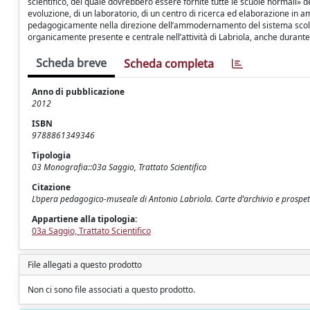
scientifico, del quale dovrebbero essere fornite tutte le scuole normali» de
evoluzione, di un laboratorio, di un centro di ricerca ed elaborazione in am
pedagogicamente nella direzione dell’ammodernamento del sistema scolast
organicamente presente e centrale nell’attività di Labriola, anche durant
Scheda breve
Scheda completa
Anno di pubblicazione
2012
ISBN
9788861349346
Tipologia
03 Monografia::03a Saggio, Trattato Scientifico
Citazione
L’opera pedagogico-museale di Antonio Labriola. Carte d’archivio e prospettiv
Appartiene alla tipologia:
03a Saggio, Trattato Scientifico
File allegati a questo prodotto
Non ci sono file associati a questo prodotto.