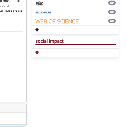
uto museale in
ND
 opera
nza museale sia
ND
ND
social impact