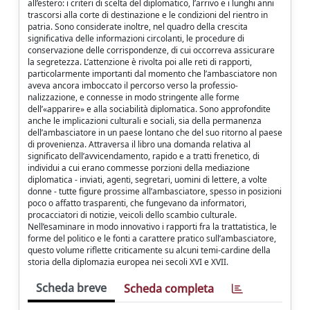
all’estero: i criteri di scelta del diplomatico, l’arrivo e i lunghi anni
trascorsi alla corte di destinazione e le condizioni del rientro in
patria. Sono considerate inoltre, nel quadro della crescita
significativa delle informazioni circolanti, le procedure di
conservazione delle corrispondenze, di cui occorreva assicurare
la segretezza. L’attenzione è rivolta poi alle reti di rapporti,
particolarmente importanti dal momento che l’ambasciatore non
aveva ancora imboccato il percorso verso la professio-
nalizzazione, e connesse in modo stringente alle forme
dell’«apparire» e alla sociabilità diplomatica. Sono approfondite
anche le implicazioni culturali e sociali, sia della permanenza
dell’ambasciatore in un paese lontano che del suo ritorno al paese
di provenienza. Attraversa il libro una domanda relativa al
significato dell’avvicendamento, rapido e a tratti frenetico, di
individui a cui erano commesse porzioni della mediazione
diplomatica - inviati, agenti, segretari, uomini di lettere, a volte
donne - tutte figure prossime all’ambasciatore, spesso in posizioni
poco o affatto trasparenti, che fungevano da informatori,
procacciatori di notizie, veicoli dello scambio culturale.
Nell’esaminare in modo innovativo i rapporti fra la trattatistica, le
forme del politico e le fonti a carattere pratico sull’ambasciatore,
questo volume riflette criticamente su alcuni temi-cardine della
storia della diplomazia europea nei secoli XVI e XVII.
Scheda breve
Scheda completa