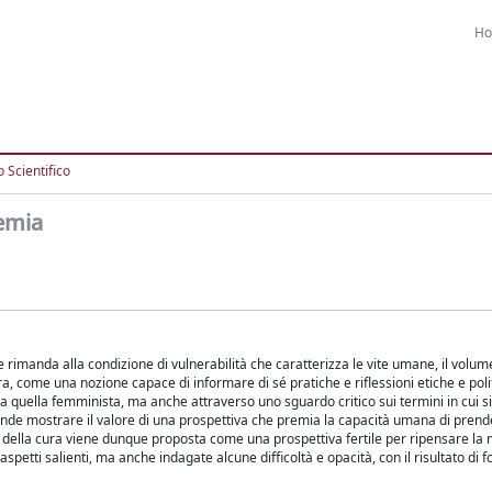
H
 Scientifico
demia
imanda alla condizione di vulnerabilità che caratterizza le vite umane, il volume
cura, come una nozione capace di informare di sé pratiche e riflessioni etiche e poli
a a quella femminista, ma anche attraverso uno sguardo critico sui termini in cui si
ntende mostrare il valore di una prospettiva che premia la capacità umana di prend
tica della cura viene dunque proposta come una prospettiva fertile per ripensare la 
petti salienti, ma anche indagate alcune difficoltà e opacità, con il risultato di f