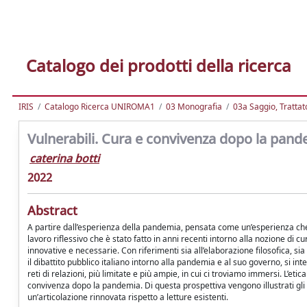
Catalogo dei prodotti della ricerca
IRIS
Catalogo Ricerca UNIROMA1
03 Monografia
03a Saggio, Trattato
Vulnerabili. Cura e convivenza dopo la pan
caterina botti
2022
Abstract
A partire dall’esperienza della pandemia, pensata come un’esperienza che r
lavoro riflessivo che è stato fatto in anni recenti intorno alla nozione di 
innovative e necessarie. Con riferimenti sia all’elaborazione filosofica, si
il dibattito pubblico italiano intorno alla pandemia e al suo governo, si i
reti di relazioni, più limitate e più ampie, in cui ci troviamo immersi. L’e
convivenza dopo la pandemia. Di questa prospettiva vengono illustrati gli as
un’articolazione rinnovata rispetto a letture esistenti.