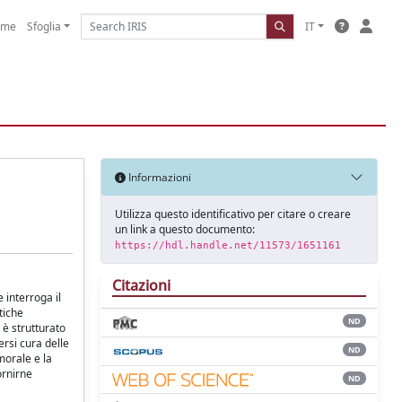
ome
Sfoglia
IT
Informazioni
Utilizza questo identificativo per citare o creare
un link a questo documento:
https://hdl.handle.net/11573/1651161
Citazioni
 interroga il
tiche
ND
 è strutturato
ersi cura delle
ND
morale e la
ornirne
ND