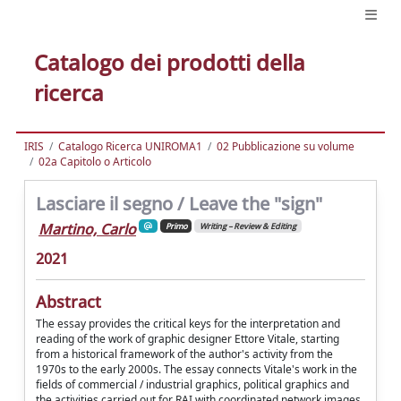
Catalogo dei prodotti della
ricerca
IRIS
Catalogo Ricerca UNIROMA1
02 Pubblicazione su volume
02a Capitolo o Articolo
Lasciare il segno / Leave the "sign"
Martino, Carlo
Primo
Writing – Review & Editing
2021
Abstract
The essay provides the critical keys for the interpretation and
reading of the work of graphic designer Ettore Vitale, starting
from a historical framework of the author's activity from the
1970s to the early 2000s. The essay connects Vitale's work in the
fields of commercial / industrial graphics, political graphics and
the activities carried out for RAI with coordinated network images