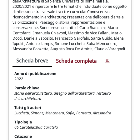
dell’Architettura di Sapienza Università di Roma nell’a.a.
2020/2021 e ripercorre le tre tematiche individuate come oggetto
di riflessione trasversale tra i tre curricula: Conoscenza e
riconoscimento in architettura; Presentazione dell’opera d’arte e
valorizzazione; Paesaggio: storia, rappresentazione e
conservazione. Sono presenti scritti di Carlo Bianchini, Mario
Centofanti, Emanuela Chiavoni, Massimo de Vico Fallani, Mario
Docci, Daniela Esposito, Francesco Garofalo, Sante Guido, Elena
Ippoliti, Antonio Lampis, Simone Lucchetti, Sofia Menconero,
Alessandra Ponzetta, Augusto Roca De Amicis, Claudio Varagnoli.
Scheda breve
Scheda completa
Anno di pubblicazione
2022
Parole chiave
storia dell'architettura, disegno dell'architettura, restauro
dell'architettura
Tutti gli autori
Lucchetti, Simone; Menconero, Sofia; Ponzetta, Alessandra
Tipologia
06 Curatela::06a Curatela
Citazione