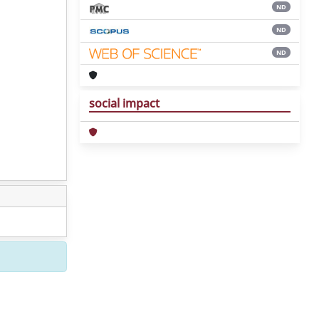
ND
ND
ND
social impact