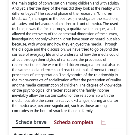
the main topics of conversation among children and with adults?
And yet, after the days of the war, did they look at the reality with
different eyes? The second phase of the research, "Children
Mediawar", managed in the post-war, investigates the reactions,
attitudes and behaviours of children in front of media. The used
technique was the focus groups, a qualitative technique, which
allowed the recovery of the contextual dimension of the survey,
investigating not only what children have seen or heard, but also
because, with whom and how they enjoyed the media. Through
the dialogue and the discussion, we have tried to go beyond the
surface of everyday life and to understand how the media could
affect, through their styles of narration, the processes of
reconstruction of the war in the children imagination, but also as
the same child audience could react to stimuli of media through
processes of interpretation. The dynamics of the relationship in
the micro-contexts of socialization affect the perception of reality
and the media consumption of children. The degree of knowledge
or the psychological characteristics and the family income
inevitably allow the customization of the relationship with the
media, but also the communicative exchanges, during and after
the media use, become significant, such as those among
comrades in the hour of snack or those in family
Scheda breve
Scheda completa
Anno di pubblicazione