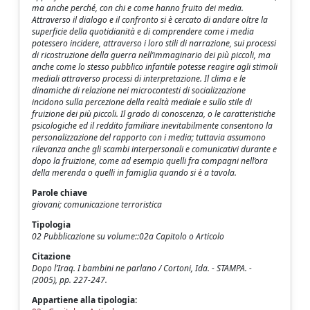
ma anche perché, con chi e come hanno fruito dei media.
Attraverso il dialogo e il confronto si è cercato di andare oltre la
superficie della quotidianità e di comprendere come i media
potessero incidere, attraverso i loro stili di narrazione, sui processi
di ricostruzione della guerra nell’immaginario dei più piccoli, ma
anche come lo stesso pubblico infantile potesse reagire agli stimoli
mediali attraverso processi di interpretazione. Il clima e le
dinamiche di relazione nei microcontesti di socializzazione
incidono sulla percezione della realtà mediale e sullo stile di
fruizione dei più piccoli. Il grado di conoscenza, o le caratteristiche
psicologiche ed il reddito familiare inevitabilmente consentono la
personalizzazione del rapporto con i media; tuttavia assumono
rilevanza anche gli scambi interpersonali e comunicativi durante e
dopo la fruizione, come ad esempio quelli fra compagni nell’ora
della merenda o quelli in famiglia quando si è a tavola.
Parole chiave
giovani; comunicazione terroristica
Tipologia
02 Pubblicazione su volume::02a Capitolo o Articolo
Citazione
Dopo l’Iraq. I bambini ne parlano / Cortoni, Ida. - STAMPA. -
(2005), pp. 227-247.
Appartiene alla tipologia: