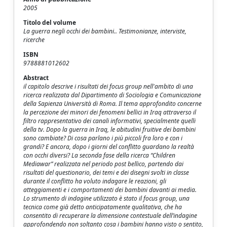
2005
Titolo del volume
La guerra negli occhi dei bambini.. Testimonianze, interviste,
ricerche
ISBN
9788881012602
Abstract
il capitolo descrive i risultati dei focus group nell'ambito di una
ricerca realizzata dal Dipartimento di Sociologia e Comunicazione
della Sapienza Università di Roma. Il tema approfondito concerne
la percezione dei minori dei fenomeni bellici in Iraq attraverso il
filtro rappresentativo dei canali informativi, specialmente quelli
della tv. Dopo la guerra in Iraq, le abitudini fruitive dei bambini
sono cambiate? Di cosa parlano i più piccoli fra loro e con i
grandi? E ancora, dopo i giorni del conflitto guardano la realtà
con occhi diversi? La seconda fase della ricerca “Children
Mediawar” realizzata nel periodo post bellico, partendo dai
risultati del questionario, dei temi e dei disegni svolti in classe
durante il conflitto ha voluto indagare le reazioni, gli
atteggiamenti e i comportamenti dei bambini davanti ai media.
Lo strumento di indagine utilizzato è stato il focus group, una
tecnica come già detto anticipatamente qualitativa, che ha
consentito di recuperare la dimensione contestuale dell’indagine
approfondendo non soltanto cosa i bambini hanno visto o sentito,