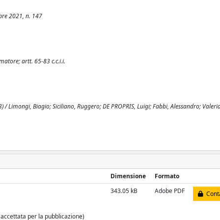
obre 2021, n. 147
atore; artt. 65-83 c.c.i.i.
 / Limongi, Biagio; Siciliano, Ruggero; DE PROPRIS, Luigi; Fabbi, Alessandro; Valeria
Dimensione
Formato
343.05 kB
Adobe PDF
Conta
 accettata per la pubblicazione)