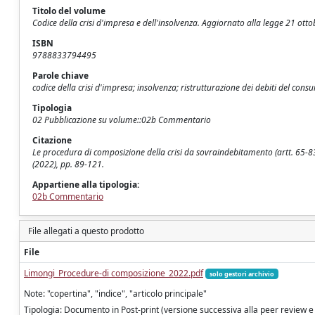
Titolo del volume
Codice della crisi d'impresa e dell'insolvenza. Aggiornato alla legge 21 ott
ISBN
9788833794495
Parole chiave
codice della crisi d'impresa; insolvenza; ristrutturazione dei debiti del consum
Tipologia
02 Pubblicazione su volume::02b Commentario
Citazione
Le procedura di composizione della crisi da sovraindebitamento (artt. 65-83)
(2022), pp. 89-121.
Appartiene alla tipologia:
02b Commentario
File allegati a questo prodotto
File
Limongi_Procedure-di composizione_2022.pdf
solo gestori archivio
Note: "copertina", "indice", "articolo principale"
Tipologia: Documento in Post-print (versione successiva alla peer review e