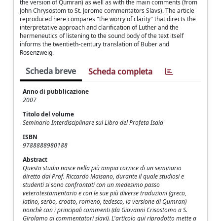
the version of Qumran) as well as with the main comments (from
John Chrysostom to St. Jerome commentators Slavs). The article
reproduced here compares "the worry of clarity" that directs the
interpretative approach and clarification of Luther and the
hermeneutics of listening to the sound body of the text itself
informs the twentieth-century translation of Buber and
Rosenzweig.
Scheda breve
Scheda completa
Anno di pubblicazione
2007
Titolo del volume
Seminario Interdisciplinare sul Libro del Profeta Isaia
ISBN
9788888980188
Abstract
Questo studio nasce nella più ampia cornice di un seminario
diretto dal Prof. Riccardo Maisano, durante il quale studiosi e
studenti si sono confrontati con un medesimo passo
veterotestamentario e con le sue più diverse traduzioni (greco,
latino, serbo, croato, romeno, tedesco, la versione di Qumran)
nonchè con i principali commenti (da Giovanni Crisostomo a S.
Girolamo ai commentatori slavi). L'articolo qui riprodotto mette a