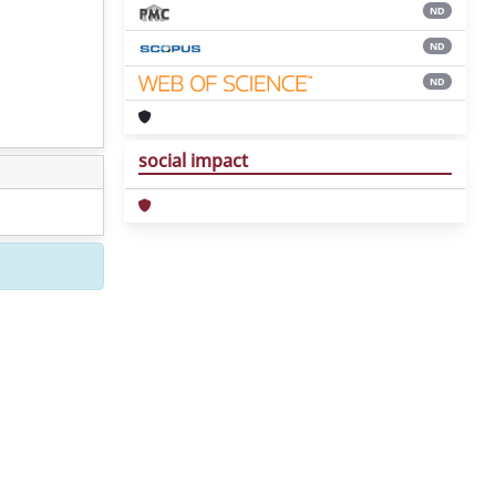
ND
ND
ND
social impact