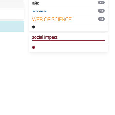
ND
ND
ND
social impact