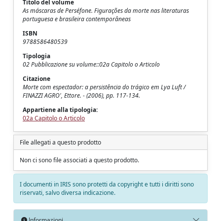
Titolo del volume
As máscaras de Perséfone. Figurações da morte nas literaturas
portuguesa e brasileira contemporâneas
ISBN
9788586480539
Tipologia
02 Pubblicazione su volume::02a Capitolo o Articolo
Citazione
Morte com espectador: a persistência do trágico em Lya Luft /
FINAZZI AGRO', Ettore. - (2006), pp. 117-134.
Appartiene alla tipologia:
02a Capitolo o Articolo
File allegati a questo prodotto
Non ci sono file associati a questo prodotto.
I documenti in IRIS sono protetti da copyright e tutti i diritti sono
riservati, salvo diversa indicazione.
Informazioni