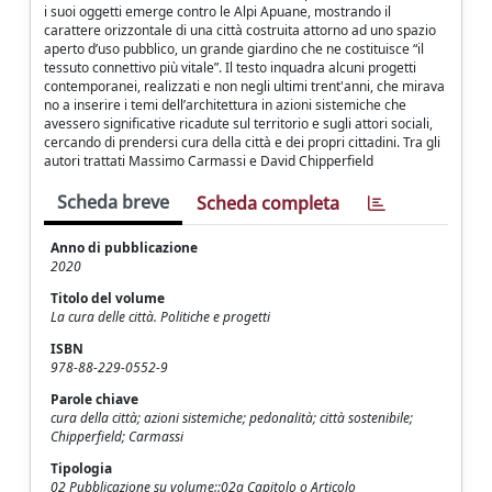
i suoi oggetti emerge contro le Alpi Apuane, mostrando il
carattere orizzontale di una città costruita attorno ad uno spazio
aperto d’uso pubblico, un grande giardino che ne costituisce “il
tessuto connettivo più vitale”. Il testo inquadra alcuni progetti
contemporanei, realizzati e non negli ultimi trent'anni, che mirava
no a inserire i temi dell’architettura in azioni sistemiche che
avessero significative ricadute sul territorio e sugli attori sociali,
cercando di prendersi cura della città e dei propri cittadini. Tra gli
autori trattati Massimo Carmassi e David Chipperfield
Scheda breve
Scheda completa
Anno di pubblicazione
2020
Titolo del volume
La cura delle città. Politiche e progetti
ISBN
978-88-229-0552-9
Parole chiave
cura della città; azioni sistemiche; pedonalità; città sostenibile;
Chipperfield; Carmassi
Tipologia
02 Pubblicazione su volume::02a Capitolo o Articolo