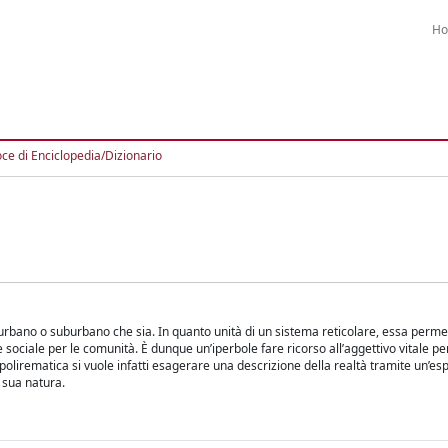
H
ce di Enciclopedia/Dizionario
rbano o suburbano che sia. In quanto unità di un sistema reticolare, essa permet
ociale per le comunità. È dunque un’iperbole fare ricorso all’aggettivo vitale pe
 polirematica si vuole infatti esagerare una descrizione della realtà tramite un’e
 sua natura.