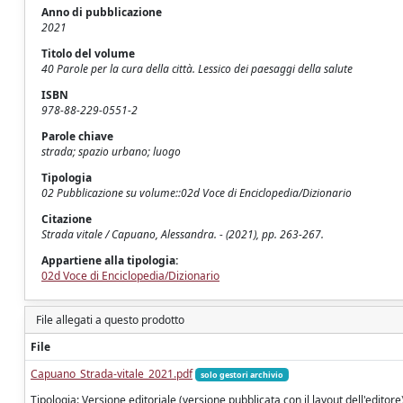
Anno di pubblicazione
2021
Titolo del volume
40 Parole per la cura della città. Lessico dei paesaggi della salute
ISBN
978-88-229-0551-2
Parole chiave
strada; spazio urbano; luogo
Tipologia
02 Pubblicazione su volume::02d Voce di Enciclopedia/Dizionario
Citazione
Strada vitale / Capuano, Alessandra. - (2021), pp. 263-267.
Appartiene alla tipologia:
02d Voce di Enciclopedia/Dizionario
File allegati a questo prodotto
File
Capuano_Strada-vitale_2021.pdf
solo gestori archivio
Tipologia: Versione editoriale (versione pubblicata con il layout dell'editore