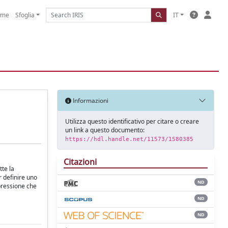
ome
Sfoglia
IT
Informazioni
Utilizza questo identificativo per citare o creare
un link a questo documento:
https://hdl.handle.net/11573/1580385
Citazioni
te la
r definire uno
ND
spressione che
ND
ND