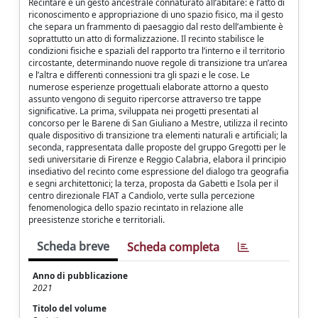
Recintare è un gesto ancestrale connaturato all’abitare: è l’atto di
riconoscimento e appropriazione di uno spazio fisico, ma il gesto
che separa un frammento di paesaggio dal resto dell’ambiente è
soprattutto un atto di formalizzazione. Il recinto stabilisce le
condizioni fisiche e spaziali del rapporto tra l’interno e il territorio
circostante, determinando nuove regole di transizione tra un’area
e l’altra e differenti connessioni tra gli spazi e le cose. Le
numerose esperienze progettuali elaborate attorno a questo
assunto vengono di seguito ripercorse attraverso tre tappe
significative. La prima, sviluppata nei progetti presentati al
concorso per le Barene di San Giuliano a Mestre, utilizza il recinto
quale dispositivo di transizione tra elementi naturali e artificiali; la
seconda, rappresentata dalle proposte del gruppo Gregotti per le
sedi universitarie di Firenze e Reggio Calabria, elabora il principio
insediativo del recinto come espressione del dialogo tra geografia
e segni architettonici; la terza, proposta da Gabetti e Isola per il
centro direzionale FIAT a Candiolo, verte sulla percezione
fenomenologica dello spazio recintato in relazione alle
preesistenze storiche e territoriali.
Scheda breve
Scheda completa
Anno di pubblicazione
2021
Titolo del volume