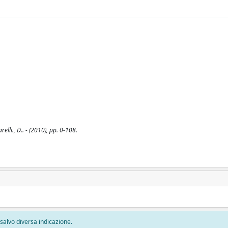
elli., D.. - (2010), pp. 0-108.
, salvo diversa indicazione.