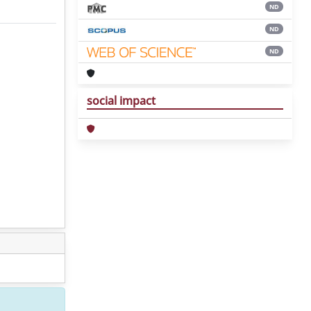
ND
ND
ND
social impact