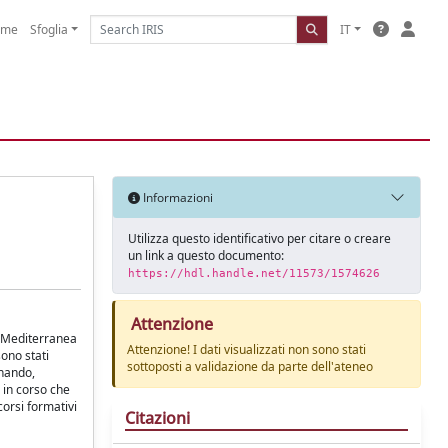
ome
Sfoglia
IT
Informazioni
Utilizza questo identificativo per citare o creare
un link a questo documento:
https://hdl.handle.net/11573/1574626
Attenzione
tà Mediterranea
Attenzione! I dati visualizzati non sono stati
sono stati
sottoposti a validazione da parte dell'ateneo
inando,
 in corso che
corsi formativi
Citazioni