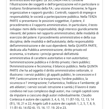
amministrativo europeo. La SECONDA PARTE contiene
l'illustrazione dei soggetti e dell'organizzazione ed in particolare si
trattano: l’ordinamento della P.A.: una visione d’insieme; le figure
organizzative e rapporti giuridici. Controlli, rapporti di impiego e
responsabilità; le società a partecipazione pubblica. Nella TERZA
PARTE si presentano: le posizioni soggettive, il potere, il
procedimento e il rapporto amministrativo. In particolare, il testo
sviluppa i temi della responsabilità; degli interessi giuridicamente
rilevanti; del potere nel rapporto amministrativo; delle modalità di
esercizio del potere: il procedimento amministrativo e della sua
disciplina; delle invalidità e dell’autotutela; della responsabilità
dell’amministrazione e dei suoi dipendenti. Nella QUARTA PARTE,
dedicata alla Pubblica amministrazione, diritto privato ed
economia, si trattano: i princìpi generali dell’attività
amministrativa di carattere autoritativo e non autoritativo;
l’amministrazione pubblica e il diritto privato; i beni pubblici;
l’Amministrazione e l’economia; il bilancio pubblico. Nella QUINTA
PARTE che ha ad oggetto il diritto amministrativo settoriale, si
illustrano: i servizi pubblici; gli appalti pubblici, le concessioni e il
PPP; l'anticorruzione e la trasparenza; l'ordine pubblico, la
sicurezza e l' immigrazione; l'urbanistica, l'edilizia e l'ambiente; gli
atti ablatori; i servizi sociali: istruzione e sanità.) Il lavoro è stato
condiviso nel suo complesso dagli autori, ma i singoli capitoli sono
da imputare a ciascuno degli autori individualmente. Claudio
Contessa è autore dei capitoli: 3, 4, 6, 10, 11 (§7-10), 12, 13, 14
(§1), 18, 21 e 22; Angelo Lalli è autore dei capitoli: 1, 2, 5, 7, 8, 9,
11 (§1-6), 14 (§2-6), 15, 16, 17, 19, 20 e 23.