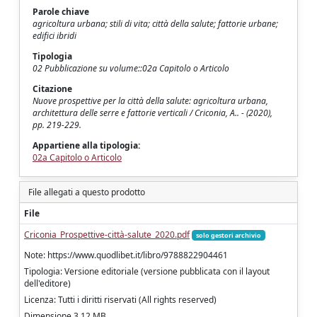
Parole chiave
agricoltura urbana; stili di vita; città della salute; fattorie urbane;
edifici ibridi
Tipologia
02 Pubblicazione su volume::02a Capitolo o Articolo
Citazione
Nuove prospettive per la città della salute: agricoltura urbana,
architettura delle serre e fattorie verticali / Criconia, A.. - (2020),
pp. 219-229.
Appartiene alla tipologia:
02a Capitolo o Articolo
File allegati a questo prodotto
File
Criconia_Prospettive-città-salute_2020.pdf
solo gestori archivio
Note: https://www.quodlibet.it/libro/9788822904461
Tipologia: Versione editoriale (versione pubblicata con il layout
dell'editore)
Licenza: Tutti i diritti riservati (All rights reserved)
Dimensione 3.12 MB