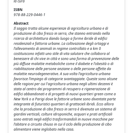
la cura
ISBN
978-88-229-0446-1
Abstract
Il saggio tratta alcune esperienze di agricoltura urbana e di
produzione di cibo fresco in serra, che stanno entrando nella
ricerca di architettura dando luogo a forme ibride di edifici
residenziali e fattoria urbane. La coltivazione degli ortaggi e
l’allevamento di animali in regime controllato e a km 0
costituiscono infatti uno stile di vita salutare che collabora al
benessere di chi vive in città e sono una forma di prevenzione delle
più diffuse malattie metaboliche come il diabete e l'obesità o di
riabilitazione delle persone anziane o delle persone affette da
malattie neurodegenerative. A sua volta l’agricoltura urbana
favorisce l’impiego di categorie svantaggiate. Queste sono alcune
delle ragioni per cui l'agricoltura urbana negli ultimi decenni è
stata al centro dei programmi di recupero e rigenerazione di
edifici abbandonati e di progetti di nuovi quartieri green come a
New York o a Parigi dove le fattorie urbane sono diventate parte
integrante di futuristici quartieri di grattacieli ibridi. Ecco allora
che la produzione di cibo fresco in serra è divenuta un sistema di
giardini verticali, colture idroponiche, acquari e prati artificiali
sono entrati negli edifici trasformandoli in nuove macchine per
l’abitare a circuito chiuso in cui il ciclo della produzione di cibo
alimentare viene inglobato nella casa.