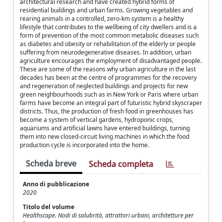
architectural research and have created hybrid forms of
residential buildings and urban farms. Growing vegetables and
rearing animals in a controlled, zero-km system is a healthy
lifestyle that contributes to the wellbeing of city dwellers and is a
form of prevention of the most common metabolic diseases such
as diabetes and obesity or rehabilitation of the elderly or people
suffering from neurodegenerative diseases. In addition, urban
agriculture encourages the employment of disadvantaged people.
These are some of the reasons why urban agriculture in the last
decades has been at the centre of programmes for the recovery
and regeneration of neglected buildings and projects for new
green neighbourhoods such as in New York or Paris where urban
farms have become an integral part of futuristic hybrid skyscraper
districts. Thus, the production of fresh food in greenhouses has
become a system of vertical gardens, hydroponic crops,
aquariums and artificial lawns have entered buildings, turning
them into new closed-circuit living machines in which the food
production cycle is incorporated into the home.
Scheda breve
Scheda completa
Anno di pubblicazione
2020
Titolo del volume
Healthscape. Nodi di salubrità, attrattori urbani, architetture per