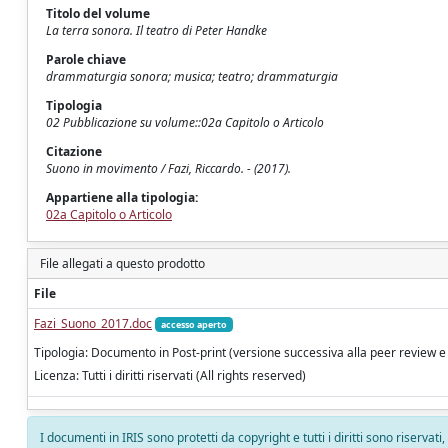
Titolo del volume
La terra sonora. Il teatro di Peter Handke
Parole chiave
drammaturgia sonora; musica; teatro; drammaturgia
Tipologia
02 Pubblicazione su volume::02a Capitolo o Articolo
Citazione
Suono in movimento / Fazi, Riccardo. - (2017).
Appartiene alla tipologia:
02a Capitolo o Articolo
File allegati a questo prodotto
File
Fazi_Suono_2017.doc
accesso aperto
Tipologia: Documento in Post-print (versione successiva alla peer review e
Licenza: Tutti i diritti riservati (All rights reserved)
I documenti in IRIS sono protetti da copyright e tutti i diritti sono riservati