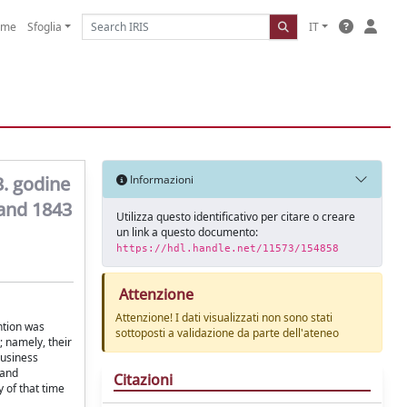
ome
Sfoglia
IT
3. godine
Informazioni
 and 1843
Utilizza questo identificativo per citare o creare
un link a questo documento:
https://hdl.handle.net/11573/154858
Attenzione
Attenzione! I dati visualizzati non sono stati
ntion was
sottoposti a validazione da parte dell'ateneo
; namely, their
business
 and
Citazioni
 of that time