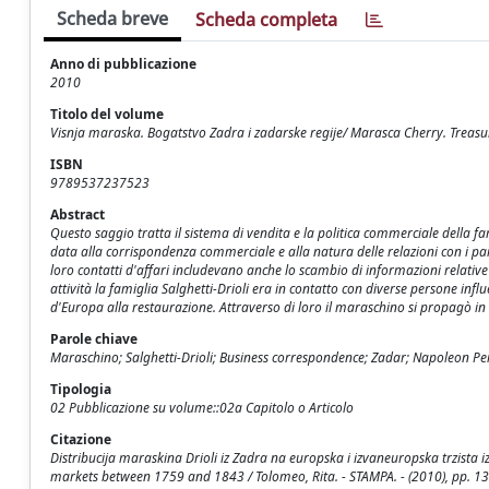
Scheda breve
Scheda completa
Anno di pubblicazione
2010
Titolo del volume
Visnja maraska. Bogatstvo Zadra i zadarske regije/ Marasca Cherry. Treas
ISBN
9789537237523
Abstract
Questo saggio tratta il sistema di vendita e la politica commerciale della famig
data alla corrispondenza commerciale e alla natura delle relazioni con i par
loro contatti d'affari includevano anche lo scambio di informazioni relative 
attività la famiglia Salghetti-Drioli era in contatto con diverse persone inf
d'Europa alla restaurazione. Attraverso di loro il maraschino si propagò i
Parole chiave
Maraschino; Salghetti-Drioli; Business correspondence; Zadar; Napoleon Pe
Tipologia
02 Pubblicazione su volume::02a Capitolo o Articolo
Citazione
Distribucija maraskina Drioli iz Zadra na europska i izvaneuropska trzista
markets between 1759 and 1843 / Tolomeo, Rita. - STAMPA. - (2010), pp. 1