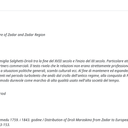
ure of Zadar and Zadar Region
lia Salghetti-Drioli tra la fine del XVIII secolo e l’inizio del XX secolo. Particolare a
tners commerciali. Il testo rivela che le relazioni non erano strettamente professiona
a situazioni politiche generali, scambi culturali ecc. Al fine di mantenere ed espande
luenti nel periodo turbolento che andò dal crollo dell'antico regime, alla conquista d
n modo durevole come marchio di alta qualità usato nell'alta società del tempo.
riod
 izmedu 1759. i 1843. godine / Distribution of Droli Maraskino from Zadar to Europ
33-153.