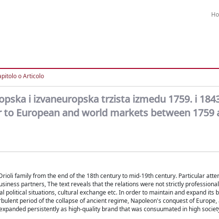
H
pitolo o Articolo
ropska i izvaneuropska trzista izmedu 1759. i 184
dar to European and world markets between 1759
rioli family from the end of the 18th century to mid-19th century. Particular atte
iness partners, The text reveals that the relations were not strictly professional
 political situations, cultural exchange etc. In order to maintain and expand its 
urbulent period of the collapse of ancient regime, Napoleon's conquest of Europe,
expanded persistently as high-quality brand that was consuumated in high society