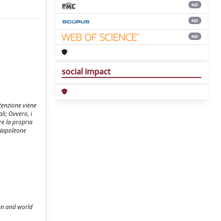
ND
ND
ND
social impact
ttenzione viene
li; Ovvero, i
re la propria
i Napoleone
ean and world