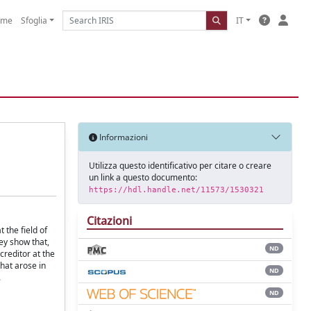
ome
Sfoglia
IT
Informazioni
Utilizza questo identificativo per citare o creare
un link a questo documento:
https://hdl.handle.net/11573/1530321
Citazioni
 the field of
ey show that,
ND
creditor at the
hat arose in
ND
.
ND