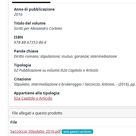
Anno di pubblicazione
2016
Titolo del volume
Scritti per Alessandro Corbino
ISBN
978-88-67353-86-6
Parole chiave
Diritto romano; stipulazione; mutuo; garanzie; intermediazione
Tipologia
02 Pubblicazione su volume::02a Capitolo o Articolo
Citazione
Stipulatio, intermediazione e brokeraggio / Saccoccio, Antonio. - (2016), pp
Appartiene alla tipologia:
02a Capitolo o Articolo
File allegati a questo prodotto
File
Saccoccio_Stipulatio_2016.pdf
solo gestori archivio