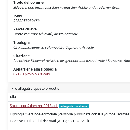
Titolo del volume
Sklaverei und Recht: zwischen roemischer Antike und moderner Recht
ISBN
9783258080659
Parole chiave
Diritto romano; schiavitù; diritto naturale
Tipologia
02 Pubblicazione su volume::02a Capitolo o Articolo
Citazione
Roemische Sklaverei zwischen ius gentium und ius naturale / Saccoccio, Anto
Appartiene alla tipologia:
02a Capitolo o Articolo
File allegati a questo prodotto
File
Saccoccio_Sklaverei_2018.pdf
solo gestori archivio
Tipologia: Versione editoriale (versione pubblicata con il layout dell'editore
Licenza: Tutti i diritti riservati (All rights reserved)