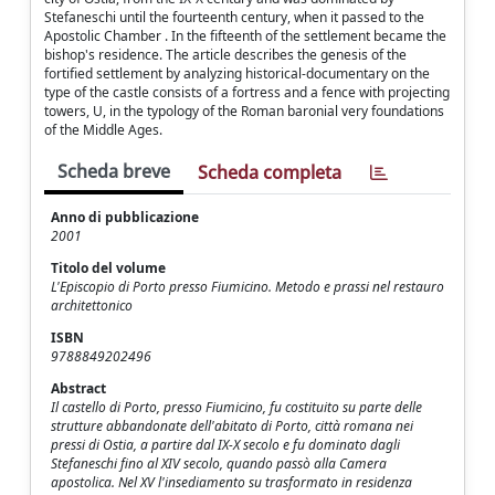
Stefaneschi until the fourteenth century, when it passed to the
Apostolic Chamber . In the fifteenth of the settlement became the
bishop's residence. The article describes the genesis of the
fortified settlement by analyzing historical-documentary on the
type of the castle consists of a fortress and a fence with projecting
towers, U, in the typology of the Roman baronial very foundations
of the Middle Ages.
Scheda breve
Scheda completa
Anno di pubblicazione
2001
Titolo del volume
L'Episcopio di Porto presso Fiumicino. Metodo e prassi nel restauro
architettonico
ISBN
9788849202496
Abstract
Il castello di Porto, presso Fiumicino, fu costituito su parte delle
strutture abbandonate dell'abitato di Porto, città romana nei
pressi di Ostia, a partire dal IX-X secolo e fu dominato dagli
Stefaneschi fino al XIV secolo, quando passò alla Camera
apostolica. Nel XV l'insediamento su trasformato in residenza