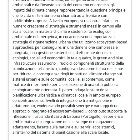
ambientali e dall’insostenibilità del consumo energetico, gli
impatti del climate change rappresentano la questione principale
che le città e i territori sono chiamati ad affrontare con
indifferibile urgenza. A livello europeo, si riscontra, infatti, un
numero crescente di strategie e strumenti messi in campo alla
scala locale, in materia di clima e sostenibilità ecologico-
ambientale ed energetica, in cui acquisiscono importanza le
strategie di rigenerazione urbana che utilizzano ecosystem-based
approaches, per conseguire, in una dimensione complessa e
integrata, una gestione sostenibile ed efficiente dei rischi
ecologici, sociali ed economici. In tale quadro, le green and blue
infrastructure assumono il ruolo di componenti strutturanti della
pianificazione urbanistica, configurandosi come telaio resiliente
per ridurre le conseguenze degli impatti del climate change sui
sistemi urbani e sulle comunità locali e, al contempo, come
matrice di riferimento per la costruzione di una città pubblica
ecologicamente orientata. Il paper indaga lo stato della
pianificazione urbanistica e climatica locale in ambito europeo,
concentrandosi sui livelli di integrazione tra mitigazione e
adattamento, evidenziando possibili sinergie e vantaggi di un
approccio integrato ed ecosystem-based. Il contributo supporta la
riflessione illustrando il caso di Lisbona (Portogallo), esperienza
emblematica di integrazione delle strategie di mitigazione e
adattamento, basate sulla natura e sui servizi ecosistemici,
all’interno del sistema di pianificazione alla scala locale.