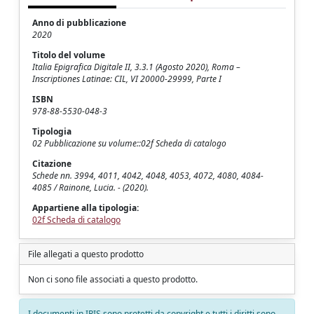
Anno di pubblicazione
2020
Titolo del volume
Italia Epigrafica Digitale II, 3.3.1 (Agosto 2020), Roma –
Inscriptiones Latinae: CIL, VI 20000-29999, Parte I
ISBN
978-88-5530-048-3
Tipologia
02 Pubblicazione su volume::02f Scheda di catalogo
Citazione
Schede nn. 3994, 4011, 4042, 4048, 4053, 4072, 4080, 4084-
4085 / Rainone, Lucia. - (2020).
Appartiene alla tipologia:
02f Scheda di catalogo
File allegati a questo prodotto
Non ci sono file associati a questo prodotto.
I documenti in IRIS sono protetti da copyright e tutti i diritti sono