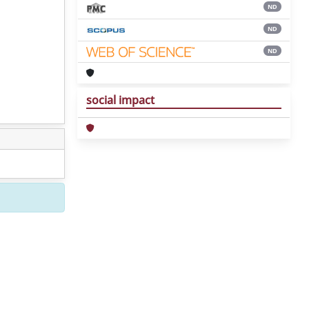
ND
ND
ND
social impact