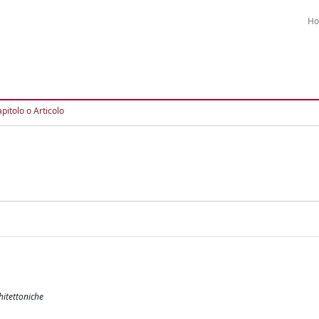
H
pitolo o Articolo
hitettoniche