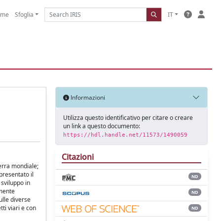
ome
Sfoglia
IT
Informazioni
Utilizza questo identificativo per citare o creare
un link a questo documento:
https://hdl.handle.net/11573/1490059
Citazioni
uerra mondiale;
presentato il
ND
 sviluppo in
rmente
ND
ulle diverse
ti viari e con
ND