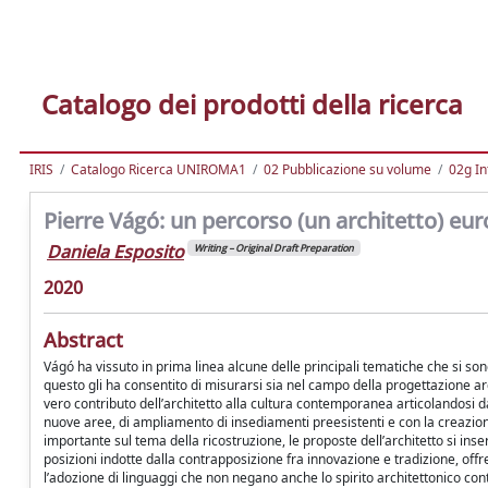
Catalogo dei prodotti della ricerca
IRIS
Catalogo Ricerca UNIROMA1
02 Pubblicazione su volume
02g In
Pierre Vágó: un percorso (un architetto) eur
Daniela Esposito
Writing – Original Draft Preparation
2020
Abstract
Vágó ha vissuto in prima linea alcune delle principali tematiche che si s
questo gli ha consentito di misurarsi sia nel campo della progettazione arc
vero contributo dell’architetto alla cultura contemporanea articolandosi dall
nuove aree, di ampliamento di insediamenti preesistenti e con la creazione 
importante sul tema della ricostruzione, le proposte dell’architetto si in
posizioni indotte dalla contrapposizione fra innovazione e tradizione, offre
l’adozione di linguaggi che non negano anche lo spirito architettonico c