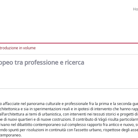
H
troduzione in volume
opeo tra professione e ricerca
ono affacciate nel panorama culturale e professionale fra la prima e la seconda g
hitettonica e sia in sperimentazioni reali e in ipotesi di intervento che hanno rap
’architettura ai temi di urbanistica, con interventi nei tessuti storici e progetti di
di nuovi quartieri e di nuove costruzioni. Il contributo di Vágó risulta particola
serivano nel dibattitto contemporaneo sul complesso rapporto fra antico e nuovo, s
ndo spunti per risoluzioni in continuità con l’assetto urbano, rispettose degli asset
ontemporaneo.