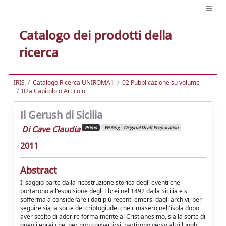
Catalogo dei prodotti della
ricerca
IRIS
Catalogo Ricerca UNIROMA1
02 Pubblicazione su volume
02a Capitolo o Articolo
Il Gerush di Sicilia
Di Cave Claudia
Primo
Writing – Original Draft Preparation
2011
Abstract
Il saggio parte dalla ricostruzione storica degli eventi che
portarono all'espulsione degli Ebrei nel 1492 dalla Sicilia e si
sofferma a considerare i dati più recenti emersi dagli archivi, per
seguire sia la sorte dei criptogiudei che rimasero nell'isola dopo
aver scelto di aderire formalmente al Cristianesimo, sia la sorte di
quegli ebrei che, per non convertirsi, partirono verso altri luoghi