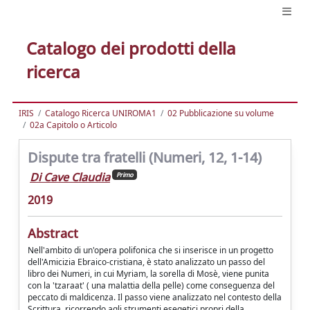
Catalogo dei prodotti della
ricerca
IRIS
Catalogo Ricerca UNIROMA1
02 Pubblicazione su volume
02a Capitolo o Articolo
Dispute tra fratelli (Numeri, 12, 1-14)
Di Cave Claudia
Primo
2019
Abstract
Nell'ambito di un'opera polifonica che si inserisce in un progetto
dell'Amicizia Ebraico-cristiana, è stato analizzato un passo del
libro dei Numeri, in cui Myriam, la sorella di Mosè, viene punita
con la 'tzaraat' ( una malattia della pelle) come conseguenza del
peccato di maldicenza. Il passo viene analizzato nel contesto della
Scrittura, ricorrendo agli strumenti esegetici propri della