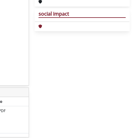
social impact
o
PDF