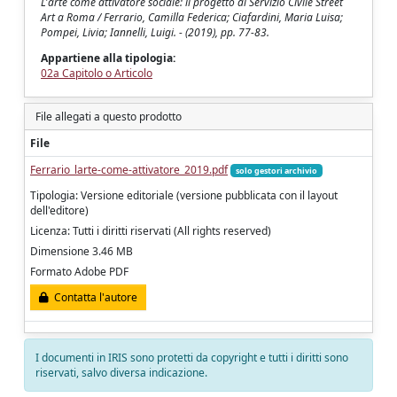
L'arte come attivatore sociale: il progetto di Servizio Civile Street
Art a Roma / Ferrario, Camilla Federica; Ciafardini, Maria Luisa;
Pompei, Livia; Iannelli, Luigi. - (2019), pp. 77-83.
Appartiene alla tipologia:
02a Capitolo o Articolo
File allegati a questo prodotto
File
Ferrario_larte-come-attivatore_2019.pdf
solo gestori archivio
Tipologia: Versione editoriale (versione pubblicata con il layout
dell'editore)
Licenza: Tutti i diritti riservati (All rights reserved)
Dimensione 3.46 MB
Formato Adobe PDF
Contatta l'autore
I documenti in IRIS sono protetti da copyright e tutti i diritti sono
riservati, salvo diversa indicazione.