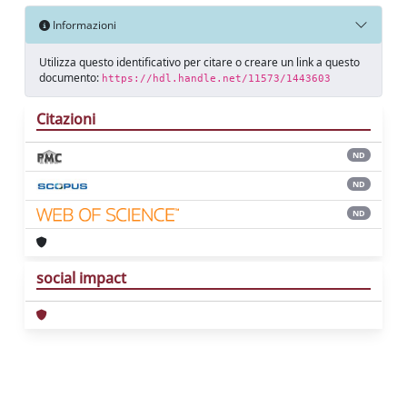
Informazioni
Utilizza questo identificativo per citare o creare un link a questo
documento:
https://hdl.handle.net/11573/1443603
Citazioni
ND
ND
ND
social impact
Powered by
IRIS
-
about IRIS
-
Utilizzo dei