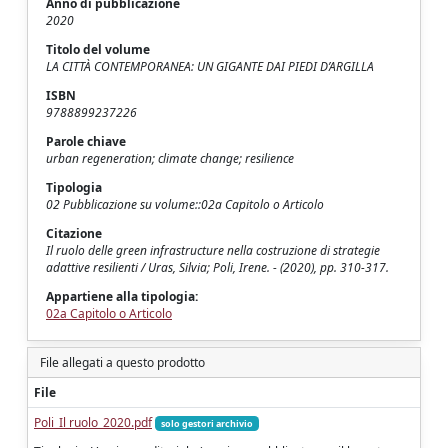
Anno di pubblicazione
2020
Titolo del volume
LA CITTÀ CONTEMPORANEA: UN GIGANTE DAI PIEDI D’ARGILLA
ISBN
9788899237226
Parole chiave
urban regeneration; climate change; resilience
Tipologia
02 Pubblicazione su volume::02a Capitolo o Articolo
Citazione
Il ruolo delle green infrastructure nella costruzione di strategie
adattive resilienti / Uras, Silvia; Poli, Irene. - (2020), pp. 310-317.
Appartiene alla tipologia:
02a Capitolo o Articolo
File allegati a questo prodotto
File
Poli_Il ruolo_2020.pdf
solo gestori archivio