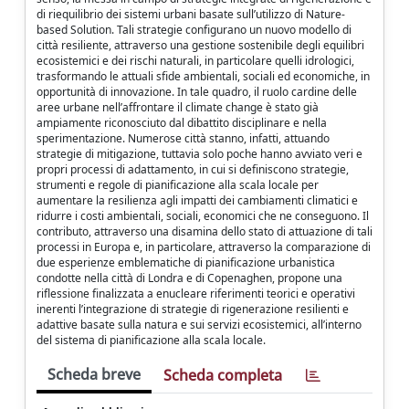
di riequilibrio dei sistemi urbani basate sull’utilizzo di Nature-
based Solution. Tali strategie configurano un nuovo modello di
città resiliente, attraverso una gestione sostenibile degli equilibri
ecosistemici e dei rischi naturali, in particolare quelli idrologici,
trasformando le attuali sfide ambientali, sociali ed economiche, in
opportunità di innovazione. In tale quadro, il ruolo cardine delle
aree urbane nell’affrontare il climate change è stato già
ampiamente riconosciuto dal dibattito disciplinare e nella
sperimentazione. Numerose città stanno, infatti, attuando
strategie di mitigazione, tuttavia solo poche hanno avviato veri e
propri processi di adattamento, in cui si definiscono strategie,
strumenti e regole di pianificazione alla scala locale per
aumentare la resilienza agli impatti dei cambiamenti climatici e
ridurre i costi ambientali, sociali, economici che ne conseguono. Il
contributo, attraverso una disamina dello stato di attuazione di tali
processi in Europa e, in particolare, attraverso la comparazione di
due esperienze emblematiche di pianificazione urbanistica
condotte nella città di Londra e di Copenaghen, propone una
riflessione finalizzata a enucleare riferimenti teorici e operativi
inerenti l’integrazione di strategie di rigenerazione resilienti e
adattive basate sulla natura e sui servizi ecosistemici, all’interno
del sistema di pianificazione alla scala locale.
Scheda breve
Scheda completa