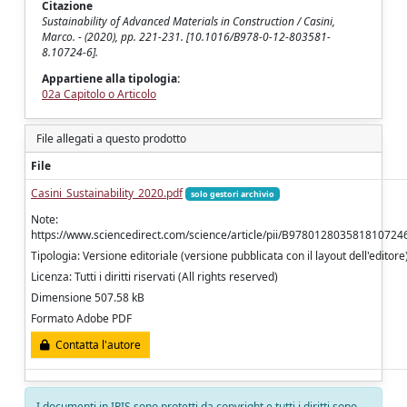
Citazione
Sustainability of Advanced Materials in Construction / Casini,
Marco. - (2020), pp. 221-231. [10.1016/B978-0-12-803581-
8.10724-6].
Appartiene alla tipologia:
02a Capitolo o Articolo
File allegati a questo prodotto
File
Casini_Sustainability_2020.pdf
solo gestori archivio
Note:
https://www.sciencedirect.com/science/article/pii/B978012803581810724
Tipologia: Versione editoriale (versione pubblicata con il layout dell'editore
Licenza: Tutti i diritti riservati (All rights reserved)
Dimensione 507.58 kB
Formato Adobe PDF
Contatta l'autore
I documenti in IRIS sono protetti da copyright e tutti i diritti sono