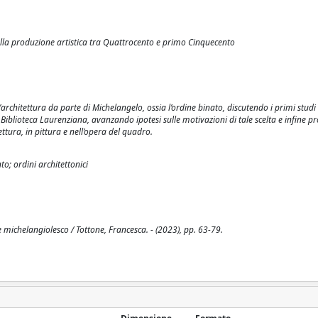
a nella produzione artistica tra Quattrocento e primo Cinquecento
l’architettura da parte di Michelangelo, ossia l’ordine binato, discutendo i primi studi
a Biblioteca Laurenziana, avanzando ipotesi sulle motivazioni di tale scelta e infine
ettura, in pittura e nell’opera del quadro.
o; ordini architettonici
e michelangiolesco / Tottone, Francesca. - (2023), pp. 63-79.