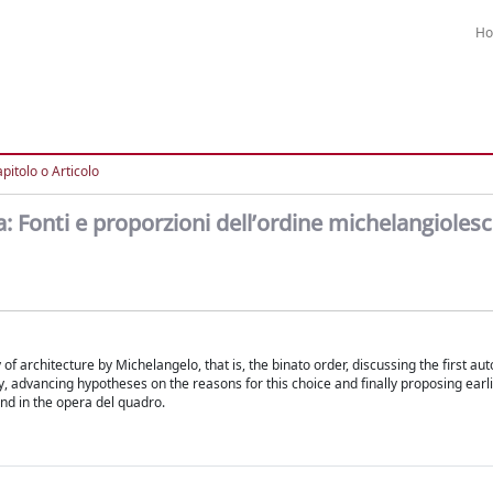
H
pitolo o Articolo
a: Fonti e proporzioni dell’ordine michelangioles
 of architecture by Michelangelo, that is, the binato order, discussing the first au
rary, advancing hypotheses on the reasons for this choice and finally proposing ear
and in the opera del quadro.