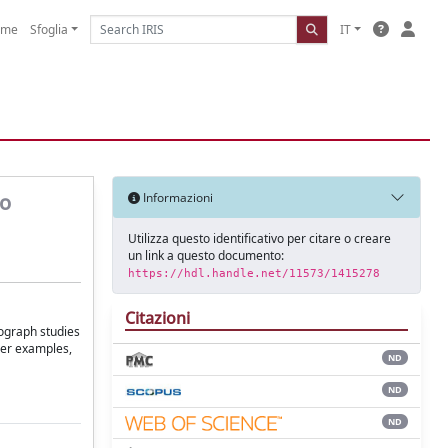
ome
Sfoglia
IT
co
Informazioni
Utilizza questo identificativo per citare o creare
un link a questo documento:
https://hdl.handle.net/11573/1415278
Citazioni
tograph studies
lier examples,
ND
ND
ND