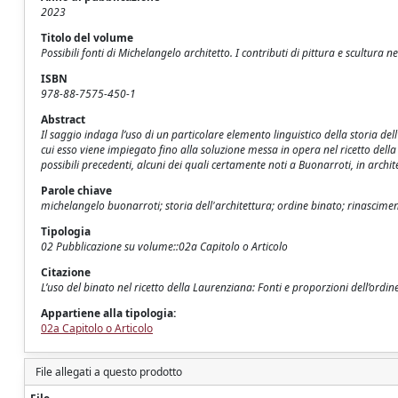
2023
Titolo del volume
Possibili fonti di Michelangelo architetto. I contributi di pittura e scultur
ISBN
978-88-7575-450-1
Abstract
Il saggio indaga l’uso di un particolare elemento linguistico della storia del
cui esso viene impiegato fino alla soluzione messa in opera nel ricetto dell
possibili precedenti, alcuni dei quali certamente noti a Buonarroti, in archit
Parole chiave
michelangelo buonarroti; storia dell'architettura; ordine binato; rinasciment
Tipologia
02 Pubblicazione su volume::02a Capitolo o Articolo
Citazione
L’uso del binato nel ricetto della Laurenziana: Fonti e proporzioni dell’ordin
Appartiene alla tipologia:
02a Capitolo o Articolo
File allegati a questo prodotto