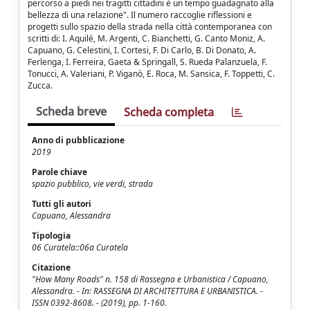
percorso a piedi nei tragitti cittadini è un tempo guadagnato alla
bellezza di una relazione". Il numero raccoglie riflessioni e
progetti sullo spazio della strada nella città contemporanea con
scritti di: I. Aquilé, M. Argenti, C. Bianchetti, G. Canto Moniz, A.
Capuano, G. Celestini, I. Cortesi, F. Di Carlo, B. Di Donato, A.
Ferlenga, I. Ferreira, Gaeta & Springall, S. Rueda Palanzuela, F.
Tonucci, A. Valeriani, P. Viganò, E. Roca, M. Sansica, F. Toppetti, C.
Zucca.
Scheda breve
Scheda completa
Anno di pubblicazione
2019
Parole chiave
spazio pubblico, vie verdi, strada
Tutti gli autori
Capuano, Alessandra
Tipologia
06 Curatela::06a Curatela
Citazione
"How Many Roads" n. 158 di Rassegna e Urbanistica / Capuano,
Alessandra. - In: RASSEGNA DI ARCHITETTURA E URBANISTICA. -
ISSN 0392-8608. - (2019), pp. 1-160.