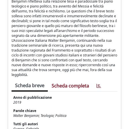
Benjamin rifletteva sulla relazione tesa e paradossale tra piano
teologico e piano politico, tra avvento del Messia e felicità
dell’uomo, tra felicità e nichilismo. Le questioni che il breve testo
solleva sono infatti innumerevoli e innumerevolmente declinate e
declinabili; si pone in tal modo come significativo testo-soglia tra il
pensiero giovanile e quello più maturo del filosofo berlinese, tra i
suoi inizi speculativi legati all’anarchismo e il periodo successivo
segnato da una dimensione più apertamente militante.
L’Associazione Italiana Walter Benjamin, continuando nella sua
tradizione seminariale di ricerca, presenta qui una nuova
traduzione ragionata del Frammento e soprattutto i risultati di un
ciclo di incontri con giovani studiosi italiani e stranieri del pensiero
di Benjamin che si sono confrontati con quel testo, cercando
nuove domande e nuove risposte in esso; ripercorrendo così una
sua attualità che trova sempre, oggi più che mai, l’ora della sua
leggibilità.
Scheda breve
Scheda completa
Anno di pubblicazione
2019
Parole chiave
Walter Benjamin; Teologia; Politica
Tutti gli autori
Guerra, Gabriele