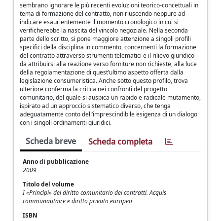
sembrano ignorare le più recenti evoluzioni teorico-concettuali in
tema di formazione del contratto, non riuscendo neppure ad
indicare esaurientemente il momento cronologico in cui si
verificherebbe la nascita del vincolo negoziale. Nella seconda
parte dello scritto, si pone maggiore attenzione a singoli profili
specifici della disciplina in commento, concernenti la formazione
del contratto attraverso strumenti telematici e il rilievo giuridico
da attribuirsi alla reazione verso forniture non richieste, alla luce
della regolamentazione di quest’ultimo aspetto offerta dalla
legislazione consumeristica. Anche sotto questo profilo, trova
ulteriore conferma la critica nei confronti del progetto
comunitario, del quale si auspica un rapido e radicale mutamento,
ispirato ad un approccio sistematico diverso, che tenga
adeguatamente conto dell’imprescindibile esigenza di un dialogo
con i singoli ordinamenti giuridici.
Scheda breve
Scheda completa
Anno di pubblicazione
2009
Titolo del volume
I «Princìpi» del diritto comunitario dei contratti. Acquis
communautaire e diritto privato europeo
ISBN