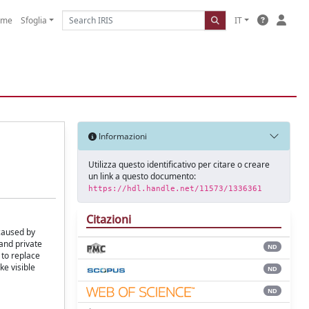
ome
Sfoglia
IT
Informazioni
Utilizza questo identificativo per citare o creare
un link a questo documento:
https://hdl.handle.net/11573/1336361
Citazioni
 caused by
and private
ND
 to replace
ke visible
ND
ND