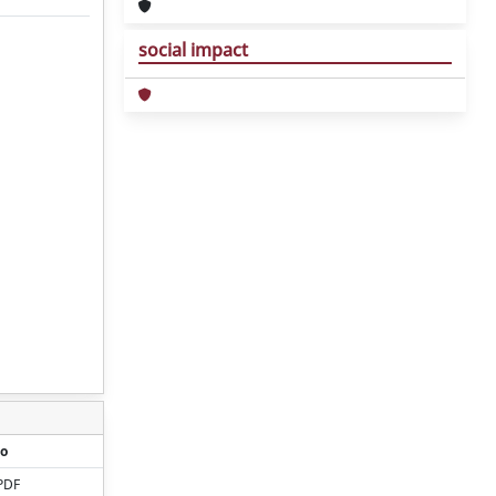
social impact
o
PDF