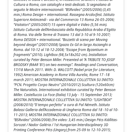
Cultura a Roma, con cataloghi e testi dedicati. Si segnalano di
seguito le Mostre internazionali: “BSRvideo” (2005/2006) (3,45
min.) Roma Design + international. Rassegna Arcdocfest. Istituto
Superiore Antincendi - via del Commercio 13 Roma 26-05-2006;
“Visitatori” (2005/2007) 15 opere digitali e Video (5,56 min).
Istituto Culturale dell’Ambasciata della Repubblica Araba d'Egitto
di Roma. Via delle Terme di Traiano 13 dal 3-10 al 9-10 2007;
Roma DESIGN + international. “Bozzetti di scena per Moving
beyond design” (2007/2008) Spazio Ex Gil in largo Ascianghi a
Roma. dal 10-12 al 18-12-2008; “Escape from Byzantium in
fragments” (2010). Lightbox (98,5x18x202 cm). Installation
curated by Peter Benson Miller. Presented at “A TRIBUTE TO JOSIF
BRODSKY (RAAR ’81) on two evenings”. Readings and Conversation,
17/18 March 2011. With: D. WALCOTT (Nobel prize for Literature,
1992) American Academy in Rome Villa Aurelia, Rome 17 -18
march 2011; MOSTRA INTERNAZIONALE COLLETTIVA SU INVITO:
“PCN. Progetto Corpo Neutro” (2010/2012) Scultura (120x60cm)
The Naturalists. International exhibition curated by Peter Benson
Miller. Castelluccio La Foce (Italia) 13 July - 15 September 2013;
MOSTRA INTERNAZIONALE COLLETTIVA SU INVITO: “LIGHTBOX”
(2008/2010) “Il tempo perfetto” a cura di Pal Németh. Istituto
Balassi Galleria dell’Accademia di Ungheria Roma dal 18 -10 al 10-
11-2013; MOSTRA INTERNAZIONALE COLLETTIVA SU INVITO:
“BSRvideo” (2006/2008) (Tre video: 3,45 min.) Design Pécs Kiàllitas-
Sorozat / Nador Galéria / 1st Hungarian lnterdisciplinary 3D
Printing Conference Pécs (Ungary) from 25-09 to 12-10-2015;