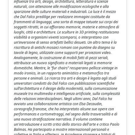
influenze tra arti, design, architettura, letteratura e scienze
naturali, con attenzione alle modificazioni ecologiche e alla
sparizione delle culture materiali e industriali. La luce è il mezzo
che Dal Falco predilige per realizzare immagini costituite da
frammenti di linguaggi, una sorta di mappe tatuate sui corpi dei
soggetti ritratti, in cui affiorano memorie, materie e atmosfere di
luoghi, città e architetture. Le sculture in 3D printing restituiscono
visibilità a organismi viventi scomparsi, o interpretano con
un’inversione di senso artefatti bellici desueti. Un altro tema è la
riscrittura di antichi mosaici romani con puntine da disegno su
tavole di legno, utilizzate come supporti per proiezioni video.
Analogamente, la costruzione di mobili fatti di pezzi seriali,
attribuisce un nuovo significato a materiali legati a memorie
domestiche. Mentre, le “fur chairs” recuperano pellicce vintage in
modo ironico, in un rapporto animistico e metamorfico tra
persone e animali. La ricerca tra arti e design è legata agli studi
universitari condotti da Dal Falco con pubblicazioni scientifiche
sull’architettura e il design della modernità, sulla comunicazione
museale tra multimedia e intelligenza artificiale, sulla complessità
delle relazioni interdisciplinari. Negli ultimi anni, Dal Falco ha
avviato una collaborazione artistica con Elsa Decaudin,
coreografa francese, che ha interpretato alcune sue opere con
performances e cortometraggi, nel segno della trasversalità e di
una nuova stratificazione narrativa. Il volume contiene
un'introduzione e scritti critici dello storico dell'arte e critico Paolo
Balmas. Ha partecipato a mostre internazionali personali e
collettive in Italia e all’estero, in Accademie straniere e Istituti di