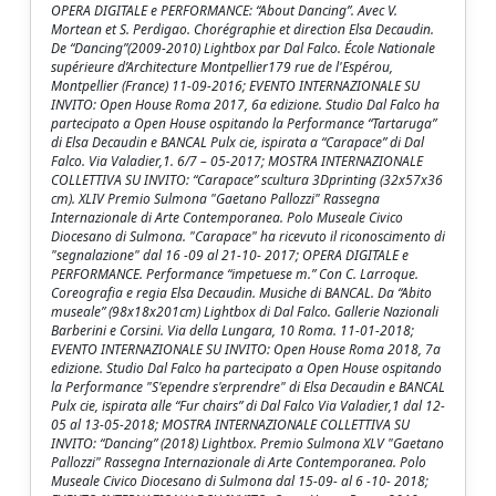
OPERA DIGITALE e PERFORMANCE: “About Dancing”. Avec V.
Mortean et S. Perdigao. Chorégraphie et direction Elsa Decaudin.
De “Dancing”(2009-2010) Lightbox par Dal Falco. École Nationale
supérieure d’Architecture Montpellier179 rue de l'Espérou,
Montpellier (France) 11-09-2016; EVENTO INTERNAZIONALE SU
INVITO: Open House Roma 2017, 6a edizione. Studio Dal Falco ha
partecipato a Open House ospitando la Performance “Tartaruga”
di Elsa Decaudin e BANCAL Pulx cie, ispirata a “Carapace” di Dal
Falco. Via Valadier,1. 6/7 – 05-2017; MOSTRA INTERNAZIONALE
COLLETTIVA SU INVITO: “Carapace” scultura 3Dprinting (32x57x36
cm). XLIV Premio Sulmona "Gaetano Pallozzi" Rassegna
Internazionale di Arte Contemporanea. Polo Museale Civico
Diocesano di Sulmona. "Carapace" ha ricevuto il riconoscimento di
"segnalazione" dal 16 -09 al 21-10- 2017; OPERA DIGITALE e
PERFORMANCE. Performance “impetuese m.” Con C. Larroque.
Coreografia e regia Elsa Decaudin. Musiche di BANCAL. Da “Abito
museale” (98x18x201cm) Lightbox di Dal Falco. Gallerie Nazionali
Barberini e Corsini. Via della Lungara, 10 Roma. 11-01-2018;
EVENTO INTERNAZIONALE SU INVITO: Open House Roma 2018, 7a
edizione. Studio Dal Falco ha partecipato a Open House ospitando
la Performance "S'ependre s'erprendre" di Elsa Decaudin e BANCAL
Pulx cie, ispirata alle “Fur chairs” di Dal Falco Via Valadier,1 dal 12-
05 al 13-05-2018; MOSTRA INTERNAZIONALE COLLETTIVA SU
INVITO: “Dancing” (2018) Lightbox. Premio Sulmona XLV "Gaetano
Pallozzi" Rassegna Internazionale di Arte Contemporanea. Polo
Museale Civico Diocesano di Sulmona dal 15-09- al 6 -10- 2018;