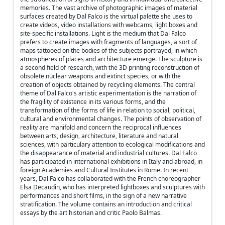
memories. The vast archive of photographic images of material
surfaces created by Dal Falco is the virtual palette she uses to
create videos, video installations with webcams, light boxes and
site-specific installations. Light is the medium that Dal Falco
prefers to create images with fragments of languages, a sort of
maps tattooed on the bodies of the subjects portrayed, in which
atmospheres of places and architecture emerge. The sculpture is
a second field of research, with the 3D printing reconstruction of
obsolete nuclear weapons and extinct species, or with the
creation of objects obtained by recycling elements. The central
theme of Dal Falco's artistic experimentation is the narration of
the fragility of existence in its various forms, and the
transformation of the forms of life in relation to social, political,
cultural and environmental changes. The points of observation of
reality are manifold and concern the reciprocal influences
between arts, design, architecture, literature and natural
sciences, with particulary attention to ecological modifications and
the disappearance of material and industrial cultures. Dal Falco
has participated in international exhibitions in Italy and abroad, in
foreign Academies and Cultural Institutes in Rome. In recent
years, Dal Falco has collaborated with the French choreographer
Elsa Decaudin, who has interpreted lightboxes and sculptures with
performances and short films, in the sign of a new narrative
stratification. The volume contains an introduction and critical
essays by the art historian and critic Paolo Balmas.