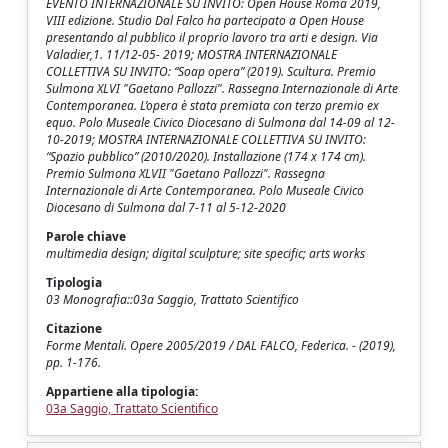
EVENTO INTERNAZIONALE SU INVITO: Open House Roma 2019,
VIII edizione. Studio Dal Falco ha partecipato a Open House
presentando al pubblico il proprio lavoro tra arti e design. Via
Valadier,1. 11/12-05- 2019; MOSTRA INTERNAZIONALE
COLLETTIVA SU INVITO: “Soap opera” (2019). Scultura. Premio
Sulmona XLVI "Gaetano Pallozzi". Rassegna Internazionale di Arte
Contemporanea. L’opera è stata premiata con terzo premio ex
equo. Polo Museale Civico Diocesano di Sulmona dal 14-09 al 12-
10-2019; MOSTRA INTERNAZIONALE COLLETTIVA SU INVITO:
“Spazio pubblico” (2010/2020). Installazione (174 x 174 cm).
Premio Sulmona XLVII "Gaetano Pallozzi". Rassegna
Internazionale di Arte Contemporanea. Polo Museale Civico
Diocesano di Sulmona dal 7-11 al 5-12-2020
Parole chiave
multimedia design; digital sculpture; site specific; arts works
Tipologia
03 Monografia::03a Saggio, Trattato Scientifico
Citazione
Forme Mentali. Opere 2005/2019 / DAL FALCO, Federica. - (2019),
pp. 1-176.
Appartiene alla tipologia:
03a Saggio, Trattato Scientifico