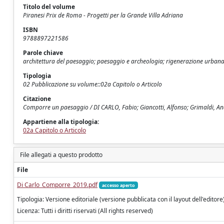
Titolo del volume
Piranesi Prix de Roma - Progetti per la Grande Villa Adriana
ISBN
9788897221586
Parole chiave
architettura del paesaggio; paesaggio e archeologia; rigenerazione urban
Tipologia
02 Pubblicazione su volume::02a Capitolo o Articolo
Citazione
Comporre un paesaggio / DI CARLO, Fabio; Giancotti, Alfonso; Grimaldi, An
Appartiene alla tipologia:
02a Capitolo o Articolo
File allegati a questo prodotto
File
Di Carlo_Comporre_2019.pdf
accesso aperto
Tipologia: Versione editoriale (versione pubblicata con il layout dell'editore
Licenza: Tutti i diritti riservati (All rights reserved)