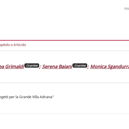
H
pitolo o Articolo
a Grimaldi
;
Serena Baiani
;
Monica Sgandurr
Co-primo
Co-primo
getti per la Grande Villa Adriana"