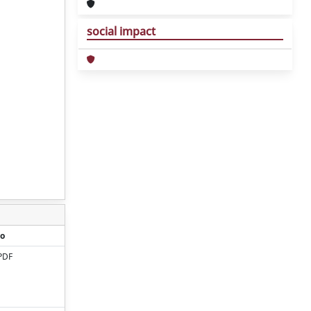
social impact
o
PDF