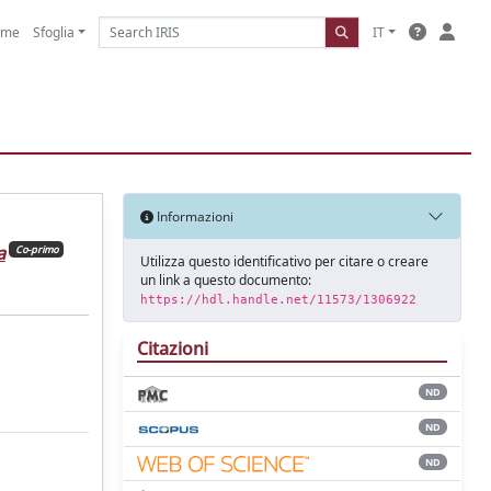
ome
Sfoglia
IT
Informazioni
a
Co-primo
Utilizza questo identificativo per citare o creare
un link a questo documento:
https://hdl.handle.net/11573/1306922
Citazioni
ND
ND
ND