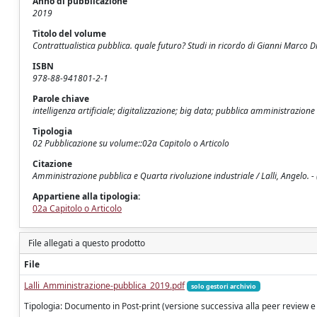
Anno di pubblicazione
2019
Titolo del volume
Contrattualistica pubblica. quale futuro? Studi in ricordo di Gianni Marco D
ISBN
978-88-941801-2-1
Parole chiave
intelligenza artificiale; digitalizzazione; big data; pubblica amministrazione
Tipologia
02 Pubblicazione su volume::02a Capitolo o Articolo
Citazione
Amministrazione pubblica e Quarta rivoluzione industriale / Lalli, Angelo. -
Appartiene alla tipologia:
02a Capitolo o Articolo
File allegati a questo prodotto
File
Lalli_Amministrazione-pubblica_2019.pdf
solo gestori archivio
Tipologia: Documento in Post-print (versione successiva alla peer review e