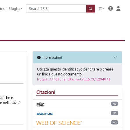
ome
Sfoglia
IT
Informazioni
Utilizza questo identificativo per citare o creare
un link a questo documento:
https://hdl.handle.net/11573/1294071
Citazioni
matiche e
 nell'attività
ND
ND
ND