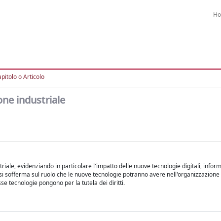
H
pitolo o Articolo
ne industriale
triale, evidenziando in particolare l'impatto delle nuove tecnologie digitali, infor
à, si sofferma sul ruolo che le nuove tecnologie potranno avere nell'organizzazione e
e tecnologie pongono per la tutela dei diritti.