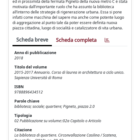
ed in prossimità della fermata Pigneto della nuova metro C è stata
motivata dall’importante ruolo che ha assunto la biblioteca
all’interno delle strategie di rigenerazione urbana. Essa si pone
infatti come macchina del sapere ma anche come potente luogo
di aggregazione al punto tale da poter essere definita nuova
piazza cittadina, luogo di socialità e catalizzatore di vita urbana.
Scheda breve
Scheda completa
Anno di pubblicazione
2018
Titolo del volume
2015-2017 Annuario. Corso di laurea in architettura a ciclo unico.
Sapienza Università di Roma
ISBN
9788896434512
Parole chiave
biblioteca; sociale; quartiere; Pigneto, piazza 2.0
Tipologia
02 Pubblicazione su volume::02a Capitolo o Articolo
Citazione
La biblioteca di quartiere. Circonvallazione Casilina / Scatena,