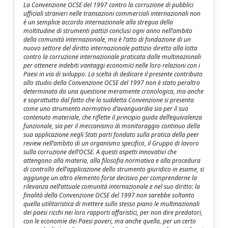
La Convenzione OCSE del 1997 contro la corruzione di pubblici
ufficiali stranieri nelle transazioni commerciali internazionali non
è un semplice accordo internazionale alla stregua della
moltitudine di strumenti pattizi conclusi ogni anno nell’ambito
della comunità internazionale, ma è l’atto di fondazione di un
nuovo settore del diritto internazionale pattizio diretto alla lotta
contro la corruzione internazionale praticata dalle multinazionali
per ottenere indebiti vantaggi economici nelle loro relazioni con i
Paesi in via di sviluppo. La scelta di dedicare il presente contributo
allo studio della Convenzione OCSE del 1997 non è stato peraltro
determinata da una questione meramente cronologica, ma anche
e soprattutto dal fatto che la suddetta Convenzione si presenta
come uno strumento normativo d’avanguardia sia per il suo
contenuto materiale, che riflette il principio guida dell’equivalenza
funzionale, sia per il meccanismo di monitoraggio continuo della
sua applicazione negli Stati parti fondato sulla pratica della peer
review nell’ambito di un organismo specifico, il Gruppo di lavoro
sulla corruzione dell’OCSE. A questi aspetti innovativi che
attengono alla materia, alla filosofia normativa e alla procedura
di controllo dell’applicazione dello strumento giuridico in esame, si
aggiunge un altro elemento forse decisivo per comprenderne la
rilevanza nell’attuale comunità internazionale e nel suo diritto: la
finalità della Convenzione OCSE del 1997 non sarebbe soltanto
quella utilitaristica di mettere sullo stesso piano le multinazionali
dei paesi ricchi nei loro rapporti affaristici, per non dire predatori,
con le economie dei Paesi poveri, ma anche quella, per un certo