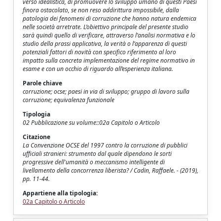
verso idealistica, di promuovere lo sviluppo umano di questi Paesi
finora ostacolato, se non reso addirittura impossibile, dalla
patologia dei fenomeni di corruzione che hanno natura endemica
nelle società arretrate. L’obiettivo principale del presente studio
sarà quindi quello di verificare, attraverso l’analisi normativa e lo
studio della prassi applicativa, la verità o l’apparenza di questi
potenziali fattori di novità con specifico riferimento al loro
impatto sulla concreta implementazione del regime normativo in
esame e con un occhio di riguardo all’esperienza italiana.
Parole chiave
corruzione; ocse; paesi in via di sviluppo; gruppo di lavoro sulla
corruzione; equivalenza funzionale
Tipologia
02 Pubblicazione su volume::02a Capitolo o Articolo
Citazione
La Convenzione OCSE del 1997 contro la corruzione di pubblici
ufficiali stranieri: strumento dal quale dipendono le sorti
progressive dell'umanità o meccanismo intelligente di
livellamento della concorrenza liberista? / Cadin, Raffaele. - (2019),
pp. 11-44.
Appartiene alla tipologia:
02a Capitolo o Articolo