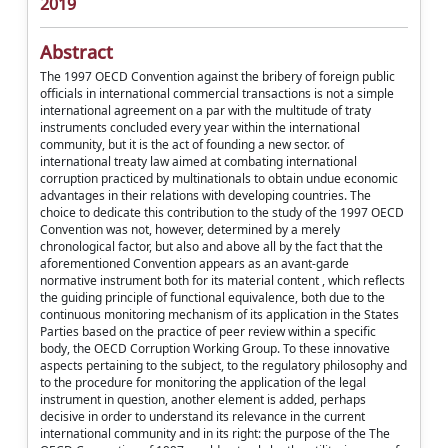
2019
Abstract
The 1997 OECD Convention against the bribery of foreign public
officials in international commercial transactions is not a simple
international agreement on a par with the multitude of traty
instruments concluded every year within the international
community, but it is the act of founding a new sector. of
international treaty law aimed at combating international
corruption practiced by multinationals to obtain undue economic
advantages in their relations with developing countries. The
choice to dedicate this contribution to the study of the 1997 OECD
Convention was not, however, determined by a merely
chronological factor, but also and above all by the fact that the
aforementioned Convention appears as an avant-garde
normative instrument both for its material content , which reflects
the guiding principle of functional equivalence, both due to the
continuous monitoring mechanism of its application in the States
Parties based on the practice of peer review within a specific
body, the OECD Corruption Working Group. To these innovative
aspects pertaining to the subject, to the regulatory philosophy and
to the procedure for monitoring the application of the legal
instrument in question, another element is added, perhaps
decisive in order to understand its relevance in the current
international community and in its right: the purpose of the The