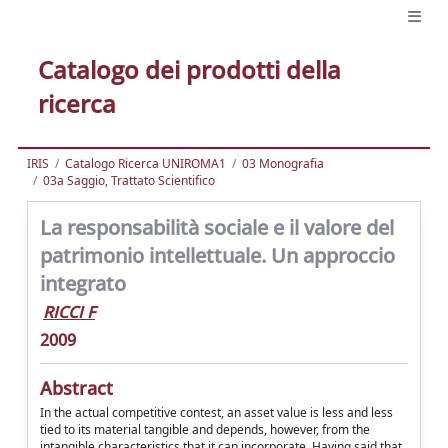
Catalogo dei prodotti della
ricerca
IRIS
Catalogo Ricerca UNIROMA1
03 Monografia
03a Saggio, Trattato Scientifico
La responsabilità sociale e il valore del
patrimonio intellettuale. Un approccio
integrato
RICCI F
2009
Abstract
In the actual competitive contest, an asset value is less and less
tied to its material tangible and depends, however, from the
intangible characteristics that it can incorporate. Having said that,