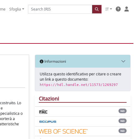
ome
Sfoglia
IT
Informazioni
Utilizza questo identificativo per citare o creare
un link a questo documento:
https://hdl.handle.net/11573/1269297
Citazioni
costruito. Lo
 e
ND
pecialistica o
porterà a
ND
atteristiche
ND