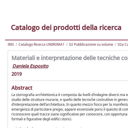
Catalogo dei prodotti della ricerca
IRIS
Catalogo Ricerca UNIROMA1
02 Pubblicazione su volume
02a Ca
Materiali e interpretazione delle tecniche co
Daniela Esposito
2019
Abstract
La storiografia architettonica è composta da livelli d’indagine diversi ma e
studio delle strutture murarie, e quello delle tecniche costruttive in gen
d’interpretazione dell’architettura. In quanto mezzo fisico per la manifestaz
emergenza di particolare pregio, appare essenziale porsi il quesito di come
riconoscere quali tracce siano significative per conoscere, con opportuna m
formali e figurative degli edifici storici.