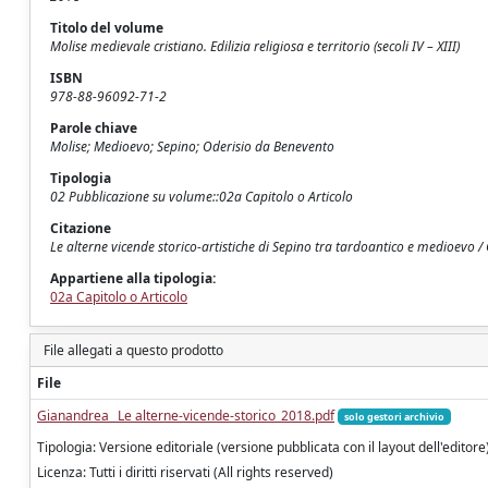
Titolo del volume
Molise medievale cristiano. Edilizia religiosa e territorio (secoli IV – XIII)
ISBN
978-88-96092-71-2
Parole chiave
Molise; Medioevo; Sepino; Oderisio da Benevento
Tipologia
02 Pubblicazione su volume::02a Capitolo o Articolo
Citazione
Le alterne vicende storico-artistiche di Sepino tra tardoantico e medioevo
Appartiene alla tipologia:
02a Capitolo o Articolo
File allegati a questo prodotto
File
Gianandrea_ Le alterne-vicende-storico_2018.pdf
solo gestori archivio
Tipologia: Versione editoriale (versione pubblicata con il layout dell'editore
Licenza: Tutti i diritti riservati (All rights reserved)