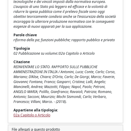
tecnologiche e dei vincoli imposti dalla normativa europea.
L’auspicio di uno Stato più leggero ed efficace e la volontà di
ridurre la spesa pubblica come il prelievo fiscale sono oggi
obiettivi teoricamente condivisi anche se l’insicurezza della società
incoraggia la ulteriore produzione normativa con le conseguenti
esigenze di nuovi apparati per la sua applicazione.
Parole chiave
riforma della pa; funzioni pubbliche; rapporto pubblico e privato
Tipologia
02 Pubblicazione su volume::02a Capitolo o Articolo
Citazione
REINVENTARE LO STATO. RAPPORTO SULLE PUBBLICHE
AMMINISTRAZIONI IN ITALIA / Antonini, Luca; Conte, Carlo; Corso,
Mariano; D’Alise, Chiara; D’Orta, Carlo; De Giorgi, Marco; Faverin,
Giovanni; Fontana, Franco; Gasparri, Cristina; Lalli, Angelo;
Mancinelli, Andrea; Mazzotti, Filippo; Napol, Paolo; Petroni,
ANGELO MARIA; Polillo, Gianfranco; Ravaioli, Patrizia; Romano,
Antonio; Sacconi, Maurizio; Mochi Sismondi, Carlo; Verbaro,
Francesco; Villani, Marco. - (2018).
Appartiene alla tipologia:
02a Capitolo o Articolo
File allegati a questo prodotto