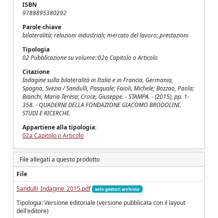
ISBN
9788895380292
Parole chiave
bilateralità; relazioni industriali; mercato del lavoro; prestazioni
Tipologia
02 Pubblicazione su volume::02a Capitolo o Articolo
Citazione
Indagine sulla bilateralità in Italia e in Francia, Germania,
Spagna, Svezia / Sandulli, Pasquale; Faioli, Michele; Bozzao, Paola;
Bianchi, Maria Teresa; Croce, Giuseppe. - STAMPA. - (2015), pp. 1-
358. - QUADERNI DELLA FONDAZIONE GIACOMO BRODOLINI.
STUDI E RICERCHE.
Appartiene alla tipologia:
02a Capitolo o Articolo
File allegati a questo prodotto
File
Sandulli_Indagine_2015.pdf
solo gestori archivio
Tipologia: Versione editoriale (versione pubblicata con il layout
dell'editore)