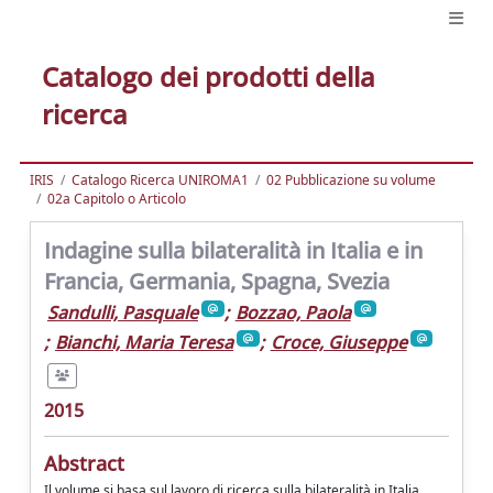
Catalogo dei prodotti della
ricerca
IRIS
Catalogo Ricerca UNIROMA1
02 Pubblicazione su volume
02a Capitolo o Articolo
Indagine sulla bilateralità in Italia e in
Francia, Germania, Spagna, Svezia
Sandulli, Pasquale
;
Bozzao, Paola
;
Bianchi, Maria Teresa
;
Croce, Giuseppe
2015
Abstract
Il volume si basa sul lavoro di ricerca sulla bilateralità in Italia