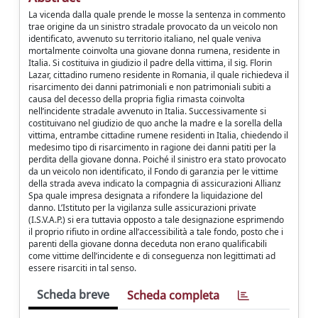
La vicenda dalla quale prende le mosse la sentenza in commento
trae origine da un sinistro stradale provocato da un veicolo non
identificato, avvenuto su territorio italiano, nel quale veniva
mortalmente coinvolta una giovane donna rumena, residente in
Italia. Si costituiva in giudizio il padre della vittima, il sig. Florin
Lazar, cittadino rumeno residente in Romania, il quale richiedeva il
risarcimento dei danni patrimoniali e non patrimoniali subiti a
causa del decesso della propria figlia rimasta coinvolta
nell’incidente stradale avvenuto in Italia. Successivamente si
costituivano nel giudizio de quo anche la madre e la sorella della
vittima, entrambe cittadine rumene residenti in Italia, chiedendo il
medesimo tipo di risarcimento in ragione dei danni patiti per la
perdita della giovane donna. Poiché il sinistro era stato provocato
da un veicolo non identificato, il Fondo di garanzia per le vittime
della strada aveva indicato la compagnia di assicurazioni Allianz
Spa quale impresa designata a rifondere la liquidazione del
danno. L’Istituto per la vigilanza sulle assicurazioni private
(I.S.V.A.P.) si era tuttavia opposto a tale designazione esprimendo
il proprio rifiuto in ordine all’accessibilità a tale fondo, posto che i
parenti della giovane donna deceduta non erano qualificabili
come vittime dell’incidente e di conseguenza non legittimati ad
essere risarciti in tal senso.
Scheda breve
Scheda completa