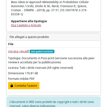
Basic Ideas to Approach Metastability in Probabilistic Cellular
Automata / Cirillo, Emilio N. M.; Nardi, Francesca R.; Spitoni,
Cristian. - STAMPA. - (2018), pp. 37-51. [10.1007/978-3-319-
65558-1].
Appartiene alla tipologia:
02a Capitolo o Articolo
File allegati a questo prodotto
File
cns-pca_rev.pdf
solo gestori archivio
Tipologia: Documento in Post-print (versione successiva alla peer
review e accettata per la pubblicazione)
Licenza: Tutti i diritti riservati (All rights reserved)
Dimensione 176.81 kB
Formato Adobe PDF
Contatta l'autore
I documenti in IRIS sono protetti da copyright e tutti i diritti sono
riservati, salvo diversa indicazione.